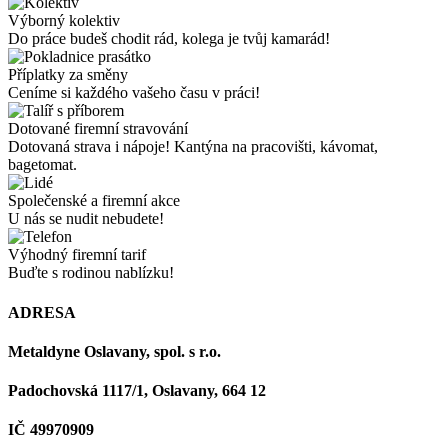
Výborný kolektiv
Do práce budeš chodit rád, kolega je tvůj kamarád!
Příplatky za směny
Ceníme si každého vašeho času v práci!
Dotované firemní stravování
Dotovaná strava i nápoje! Kantýna na pracovišti, kávomat,
bagetomat.
Společenské a firemní akce
U nás se nudit nebudete!
Výhodný firemní tarif
Buďte s rodinou nablízku!
ADRESA
Metaldyne Oslavany, spol. s r.o.
Padochovská 1117/1, Oslavany, 664 12
IČ 49970909